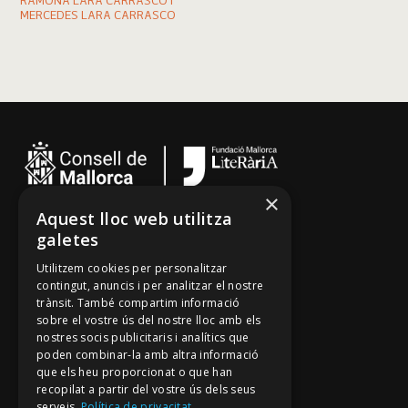
RAMONA LARA CARRASCO I
MERCEDES LARA CARRASCO
×
Aquest lloc web utilitza
Cançoner
galetes
Tradicionari
Utilitzem cookies per personalitzar
Arxiu Oral
contingut, anuncis i per analitzar el nostre
trànsit. També compartim informació
Contacte
sobre el vostre ús del nostre lloc amb els
nostres socis publicitaris i analítics que
poden combinar-la amb altra informació
Segueix-nos
que els heu proporcionat o que han
recopilat a partir del vostre ús dels seus
Mallorca Oral, un projecte de
serveis.
Política de privacitat