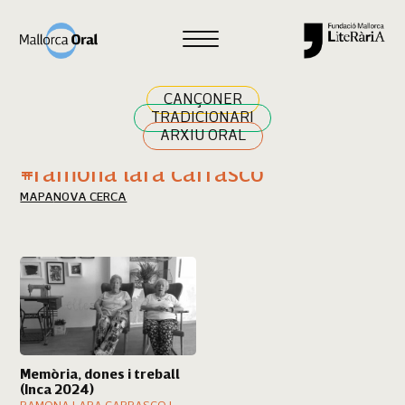
Cercar
CANÇONER
TRADICIONARI
ARXIU ORAL
Resultats cerca
#ramona lara carrasco
MAPA
NOVA CERCA
Memòria, dones i treball
(Inca 2024)