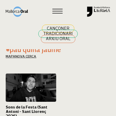
Cercar
CANÇONER
TRADICIONARI
ARXIU ORAL
Resultats cerca
#pau quina jaume
MAPA
NOVA CERCA
Sons de la Festa (Sant
Antoni - Sant Llorenç