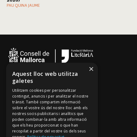
2026)
PAU QUINA JAUME
×
Aquest lloc web utilitza
Cançoner
galetes
Tradicionari
Utilitzem cookies per personalitzar
Arxiu Oral
contingut, anuncis i per analitzar el nostre
trànsit. També compartim informació
Contacte
sobre el vostre ús del nostre lloc amb els
nostres socis publicitaris i analítics que
poden combinar-la amb altra informació
Segueix-nos
que els heu proporcionat o que han
recopilat a partir del vostre ús dels seus
Mallorca Oral, un projecte de
serveis.
Política de privacitat