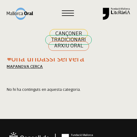
Cercar
CANÇONER
TRADICIONARI
ARXIU ORAL
Resultats cerca
#ona uribassi servera
MAPA
NOVA CERCA
No hi ha continguts en aquesta categoria.