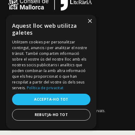
×
Cançoner
Aquest lloc web utilitza
galetes
Tradicionari
Utilitzem cookies per personalitzar
Arxiu Oral
contingut, anuncis i per analitzar el nostre
Contacte
trànsit. També compartim informació
sobre el vostre ús del nostre lloc amb els
nostres socis publicitaris i analítics que
poden combinar-la amb altra informació
Segueix-nos
que els heu proporcionat o que han
recopilat a partir del vostre ús dels seus
Mallorca Oral, un projecte de
Fundació Mallorca Literària
serveis.
Política de privacitat
Avís legal
Política de galetes
ACCEPTA-HO TOT
Política de privacitat
Política de privacitat a les xarxes socials
© Fundació Mallorca Literària 2026. Tots els drets reservats.
REBUTJA-HO TOT
Disseny i desenvolupament web BESTALDE STUDIO