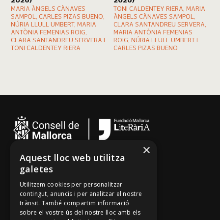
2026)
2026)
MARIA ÀNGELS CÀNAVES
TONI CALDENTEY RIERA, MARIA
SAMPOL, CARLES PIZAS BUENO,
ÀNGELS CÀNAVES SAMPOL,
NÚRIA LLULL UMBERT, MARIA
CLARA SANTANDREU SERVERA,
ANTÒNIA FEMENIAS ROIG,
MARIA ANTÒNIA FEMENIAS
CLARA SANTANDREU SERVERA I
ROIG, NÚRIA LLULL UMBERT I
TONI CALDENTEY RIERA
CARLES PIZAS BUENO
×
Aquest lloc web utilitza
Cançoner
galetes
Tradicionari
Utilitzem cookies per personalitzar
Arxiu Oral
contingut, anuncis i per analitzar el nostre
trànsit. També compartim informació
Contacte
sobre el vostre ús del nostre lloc amb els