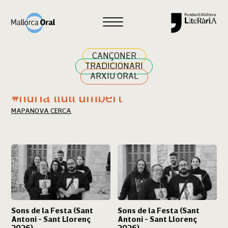
Cercar
CANÇONER
TRADICIONARI
ARXIU ORAL
Resultats cerca
#núria llull umbert
MAPA
NOVA CERCA
Sons de la Festa (Sant
Sons de la Festa (Sant
Antoni - Sant Llorenç
Antoni - Sant Llorenç