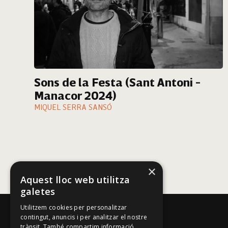
Sons de la Festa (Sant Antoni -
Manacor 2024)
MIQUEL SERRA SANSÓ
×
Aquest lloc web utilitza
galetes
Utilitzem cookies per personalitzar
contingut, anuncis i per analitzar el nostre
trànsit. També compartim informació