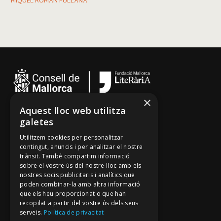
MIQUEL ROMÁN FULLANA
×
Aquest lloc web utilitza
Cançoner
galetes
Tradicionari
Utilitzem cookies per personalitzar
Arxiu Oral
contingut, anuncis i per analitzar el nostre
trànsit. També compartim informació
Contacte
sobre el vostre ús del nostre lloc amb els
nostres socis publicitaris i analítics que
poden combinar-la amb altra informació
Segueix-nos
que els heu proporcionat o que han
recopilat a partir del vostre ús dels seus
Mallorca Oral, un projecte de
serveis.
Política de privacitat
Fundació Mallorca Literària