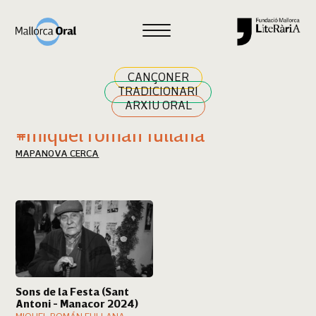
Cercar
CANÇONER
TRADICIONARI
ARXIU ORAL
Resultats cerca
#miquel román fullana
MAPA
NOVA CERCA
Sons de la Festa (Sant
Antoni - Manacor 2024)