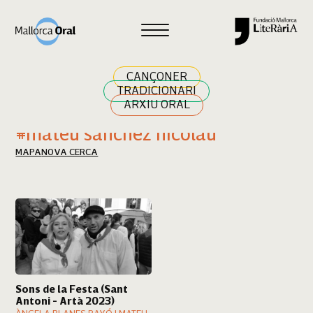
Cercar
CANÇONER
TRADICIONARI
ARXIU ORAL
Resultats cerca
#mateu sanchez nicolau
MAPA
NOVA CERCA
Sons de la Festa (Sant
Antoni - Artà 2023)