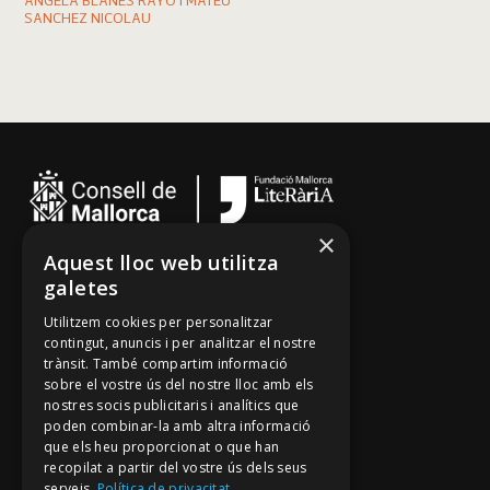
ÀNGELA BLANES RAYÓ I MATEU
SANCHEZ NICOLAU
×
Aquest lloc web utilitza
Cançoner
galetes
Tradicionari
Utilitzem cookies per personalitzar
Arxiu Oral
contingut, anuncis i per analitzar el nostre
trànsit. També compartim informació
Contacte
sobre el vostre ús del nostre lloc amb els
nostres socis publicitaris i analítics que
poden combinar-la amb altra informació
Segueix-nos
que els heu proporcionat o que han
recopilat a partir del vostre ús dels seus
Mallorca Oral, un projecte de
serveis.
Política de privacitat