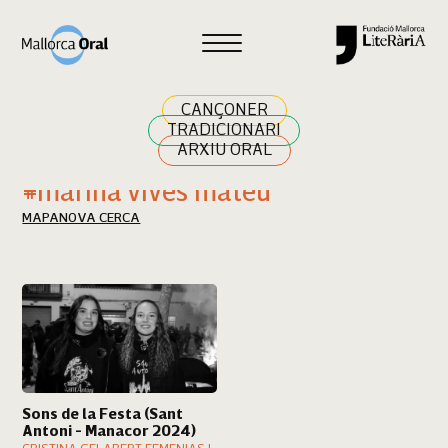
Cercar
CANÇONER
TRADICIONARI
ARXIU ORAL
Resultats cerca
#marina vives mateu
MAPA
NOVA CERCA
Sons de la Festa (Sant
Antoni - Manacor 2024)