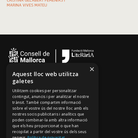
CRISTINA GELABERT FEMENIAS I
MARINA VIVES MATEU
×
Aquest lloc web utilitza
Cançoner
galetes
Tradicionari
Utilitzem cookies per personalitzar
Arxiu Oral
contingut, anuncis i per analitzar el nostre
trànsit. També compartim informació
Contacte
sobre el vostre ús del nostre lloc amb els
nostres socis publicitaris i analítics que
poden combinar-la amb altra informació
Segueix-nos
que els heu proporcionat o que han
recopilat a partir del vostre ús dels seus
Mallorca Oral, un projecte de
serveis.
Política de privacitat