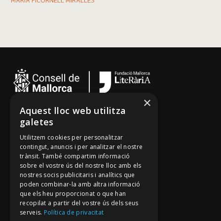
MARIA PICORNELL MIRALLES
×
Aquest lloc web utilitza
Cançoner
galetes
Tradicionari
Utilitzem cookies per personalitzar
Arxiu Oral
contingut, anuncis i per analitzar el nostre
trànsit. També compartim informació
Contacte
sobre el vostre ús del nostre lloc amb els
nostres socis publicitaris i analítics que
poden combinar-la amb altra informació
Segueix-nos
que els heu proporcionat o que han
recopilat a partir del vostre ús dels seus
Mallorca Oral, un projecte de
serveis.
Política de privacitat
Fundació Mallorca Literària