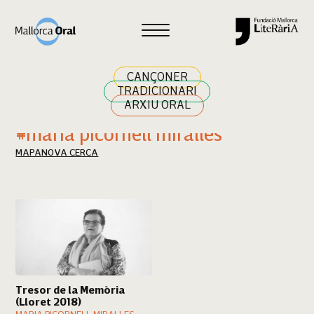
Cercar
CANÇONER
TRADICIONARI
ARXIU ORAL
Resultats cerca
#maria picornell miralles
MAPA
NOVA CERCA
Tresor de la Memòria
(Lloret 2018)