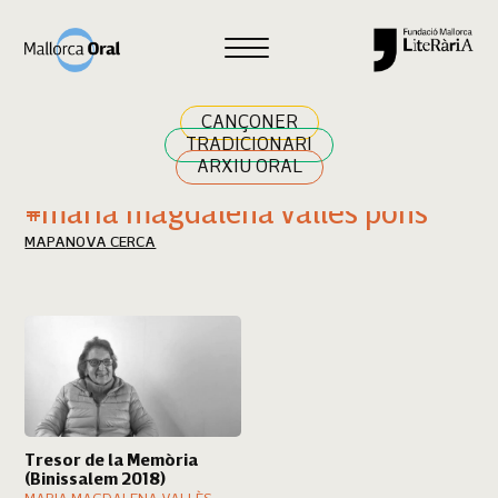
Cercar
CANÇONER
TRADICIONARI
ARXIU ORAL
Resultats cerca
#maria magdalena vallès pons
MAPA
NOVA CERCA
Tresor de la Memòria
(Binissalem 2018)