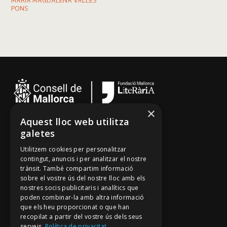
MARIA MAGDALENA VALLÈS
PONS
×
Aquest lloc web utilitza
Cançoner
galetes
Tradicionari
Utilitzem cookies per personalitzar
Arxiu Oral
contingut, anuncis i per analitzar el nostre
trànsit. També compartim informació
Contacte
sobre el vostre ús del nostre lloc amb els
nostres socis publicitaris i analítics que
poden combinar-la amb altra informació
Segueix-nos
que els heu proporcionat o que han
recopilat a partir del vostre ús dels seus
Mallorca Oral, un projecte de
serveis.
Política de privacitat