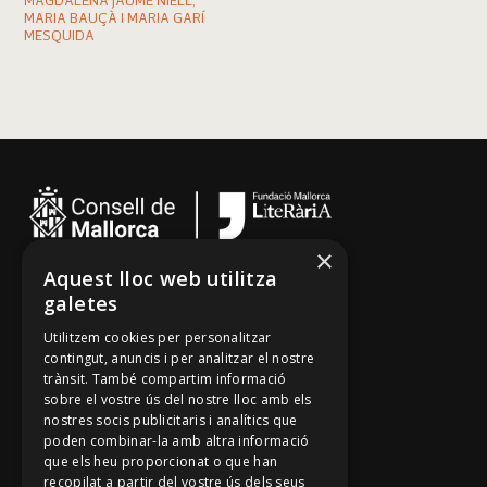
MAGDALENA JAUME NIELL,
MARIA BAUÇÀ I MARIA GARÍ
MESQUIDA
×
Aquest lloc web utilitza
Cançoner
galetes
Tradicionari
Utilitzem cookies per personalitzar
Arxiu Oral
contingut, anuncis i per analitzar el nostre
trànsit. També compartim informació
Contacte
sobre el vostre ús del nostre lloc amb els
nostres socis publicitaris i analítics que
poden combinar-la amb altra informació
Segueix-nos
que els heu proporcionat o que han
recopilat a partir del vostre ús dels seus