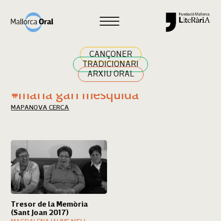
Cercar
CANÇONER
TRADICIONARI
ARXIU ORAL
Resultats cerca
#maria garí mesquida
MAPA
NOVA CERCA
Tresor de la Memòria
(Sant Joan 2017)