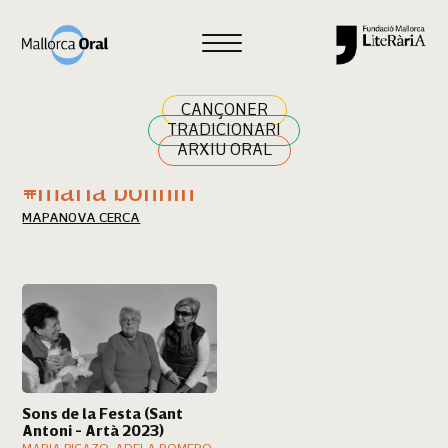
Cercar
CANÇONER
TRADICIONARI
ARXIU ORAL
Resultats cerca
#maria bonnín
MAPA
NOVA CERCA
Sons de la Festa (Sant
Antoni - Artà 2023)