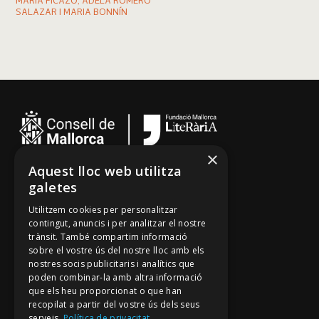
MARIA PICAZO, ADELA ROMERO
SALAZAR I MARIA BONNÍN
×
Aquest lloc web utilitza
Cançoner
galetes
Tradicionari
Utilitzem cookies per personalitzar
Arxiu Oral
contingut, anuncis i per analitzar el nostre
trànsit. També compartim informació
Contacte
sobre el vostre ús del nostre lloc amb els
nostres socis publicitaris i analítics que
poden combinar-la amb altra informació
Segueix-nos
que els heu proporcionat o que han
recopilat a partir del vostre ús dels seus
Mallorca Oral, un projecte de
serveis.
Política de privacitat