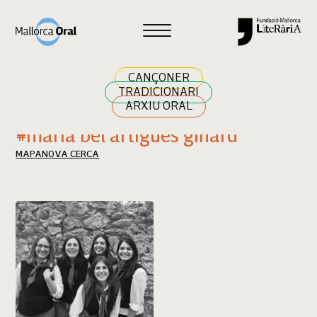
Cercar
CANÇONER
TRADICIONARI
ARXIU ORAL
Resultats cerca
#maria bel artigues ginard
MAPA
NOVA CERCA