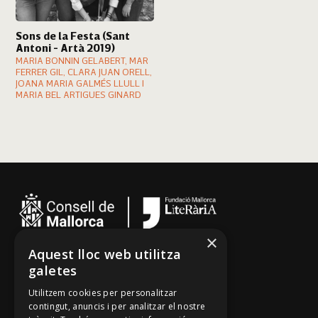
Sons de la Festa (Sant
Antoni - Artà 2019)
MARIA BONNIN GELABERT, MAR
FERRER GIL, CLARA JUAN ORELL,
JOANA MARIA GALMÉS LLULL I
MARIA BEL ARTIGUES GINARD
×
Aquest lloc web utilitza
Cançoner
galetes
Tradicionari
Utilitzem cookies per personalitzar
Arxiu Oral
contingut, anuncis i per analitzar el nostre