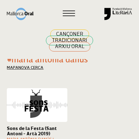
Cercar
CANÇONER
TRADICIONARI
ARXIU ORAL
Resultats cerca
#maria antònia danús
MAPA
NOVA CERCA
Sons de la Festa (Sant
Antoni - Artà 2019)