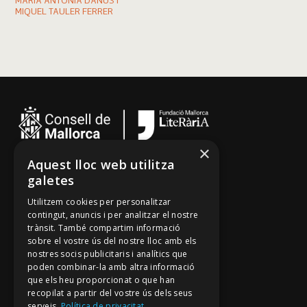
MARIA ANTÒNIA DANÚS I
MIQUEL TAULER FERRER
×
Aquest lloc web utilitza
Cançoner
galetes
Tradicionari
Utilitzem cookies per personalitzar
Arxiu Oral
contingut, anuncis i per analitzar el nostre
trànsit. També compartim informació
Contacte
sobre el vostre ús del nostre lloc amb els
nostres socis publicitaris i analítics que
poden combinar-la amb altra informació
Segueix-nos
que els heu proporcionat o que han
recopilat a partir del vostre ús dels seus
Mallorca Oral, un projecte de
serveis.
Política de privacitat