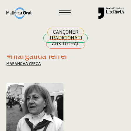
Cercar
CANÇONER
TRADICIONARI
ARXIU ORAL
Resultats cerca
#margalida ferrer
MAPA
NOVA CERCA