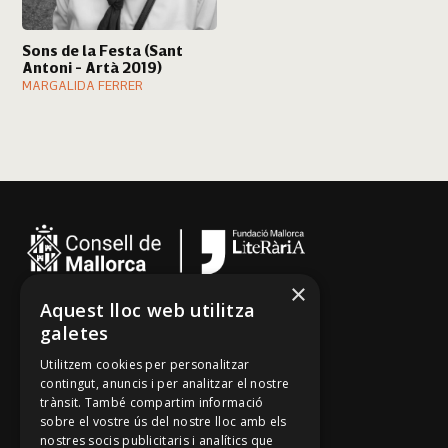
Sons de la Festa (Sant
Antoni - Artà 2019)
MARGALIDA FERRER
×
Aquest lloc web utilitza
Cançoner
galetes
Tradicionari
Utilitzem cookies per personalitzar
Arxiu Oral
contingut, anuncis i per analitzar el nostre
trànsit. També compartim informació
Contacte
sobre el vostre ús del nostre lloc amb els
nostres socis publicitaris i analítics que