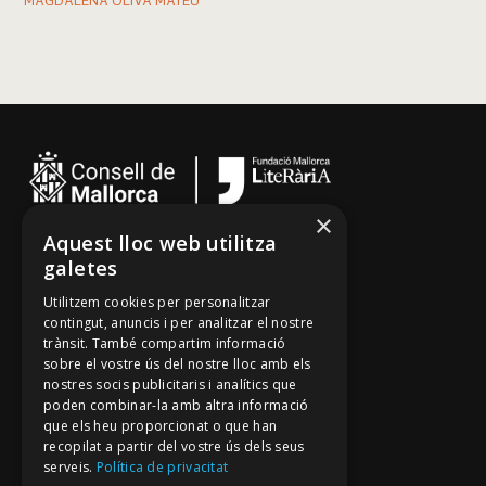
MAGDALENA OLIVA MATEU
×
Aquest lloc web utilitza
Cançoner
galetes
Tradicionari
Utilitzem cookies per personalitzar
Arxiu Oral
contingut, anuncis i per analitzar el nostre
trànsit. També compartim informació
Contacte
sobre el vostre ús del nostre lloc amb els
nostres socis publicitaris i analítics que
poden combinar-la amb altra informació
Segueix-nos
que els heu proporcionat o que han
recopilat a partir del vostre ús dels seus
Mallorca Oral, un projecte de
serveis.
Política de privacitat
Fundació Mallorca Literària