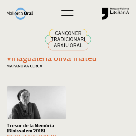
Cercar
CANÇONER
TRADICIONARI
ARXIU ORAL
Resultats cerca
#magdalena oliva mateu
MAPA
NOVA CERCA
Tresor de la Memòria
(Binissalem 2018)