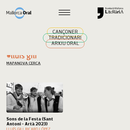
Cercar
CANÇONER
TRADICIONARI
ARXIU ORAL
Resultats cerca
#lluís gili
MAPA
NOVA CERCA
Sons de la Festa (Sant
Antoni - Artà 2023)
LLUÍS GILI, RICARD LÓPEZ