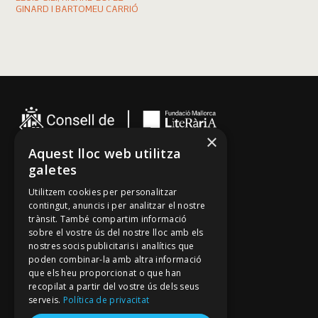
GINARD I BARTOMEU CARRIÓ
×
Aquest lloc web utilitza
galetes
Cançoner
Utilitzem cookies per personalitzar
Tradicionari
contingut, anuncis i per analitzar el nostre
Arxiu Oral
trànsit. També compartim informació
sobre el vostre ús del nostre lloc amb els
Contacte
nostres socis publicitaris i analítics que
poden combinar-la amb altra informació
que els heu proporcionat o que han
Segueix-nos
recopilat a partir del vostre ús dels seus
Mallorca Oral, un projecte de
serveis.
Política de privacitat
Fundació Mallorca Literària