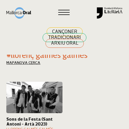
Cercar
CANÇONER
TRADICIONARI
ARXIU ORAL
Resultats cerca
#llorenç galmés galmés
MAPA
NOVA CERCA
Sons de la Festa (Sant
Antoni - Artà 2023)