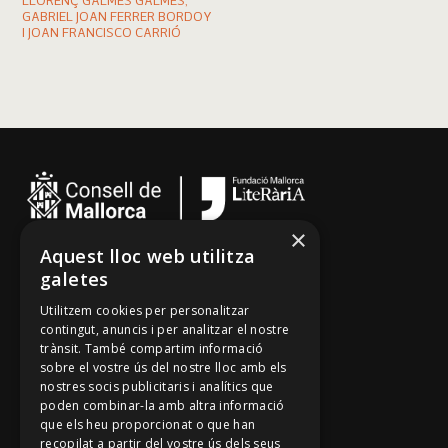
LLORENÇ GALMÉS GALMÉS,
GABRIEL JOAN FERRER BORDOY
I JOAN FRANCISCO CARRIÓ
×
Aquest lloc web utilitza
Cançoner
galetes
Tradicionari
Utilitzem cookies per personalitzar
Arxiu Oral
contingut, anuncis i per analitzar el nostre
trànsit. També compartim informació
Contacte
sobre el vostre ús del nostre lloc amb els
nostres socis publicitaris i analítics que
poden combinar-la amb altra informació
Segueix-nos
que els heu proporcionat o que han
recopilat a partir del vostre ús dels seus