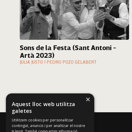
Sons de la Festa (Sant Antoni -
Artà 2023)
JULIA JUSTO I PEDRO POZO GELABERT
×
Aquest lloc web utilitza
galetes
Utilitzem cookies per personalitzar
contingut, anuncis i per analitzar el nostre
trànsit. També compartim informació