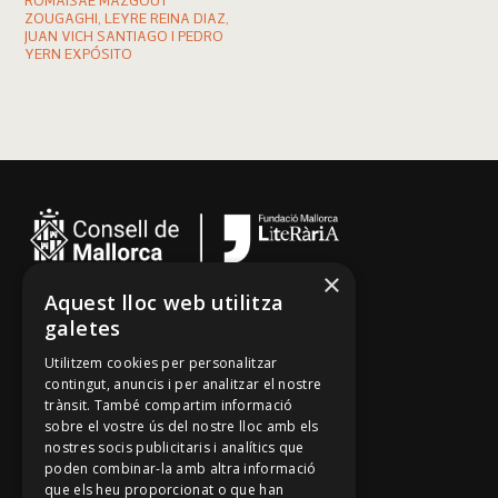
ROMAISAE MAZGOUT
ZOUGAGHI, LEYRE REINA DIAZ,
JUAN VICH SANTIAGO I PEDRO
YERN EXPÓSITO
×
Aquest lloc web utilitza
Cançoner
galetes
Tradicionari
Utilitzem cookies per personalitzar
Arxiu Oral
contingut, anuncis i per analitzar el nostre
trànsit. També compartim informació
Contacte
sobre el vostre ús del nostre lloc amb els
nostres socis publicitaris i analítics que
poden combinar-la amb altra informació
Segueix-nos
que els heu proporcionat o que han