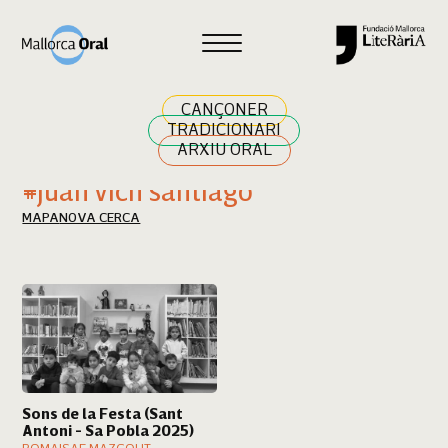
Cercar
CANÇONER
TRADICIONARI
ARXIU ORAL
Resultats cerca
#juan vich santiago
MAPA
NOVA CERCA
Sons de la Festa (Sant
Antoni - Sa Pobla 2025)