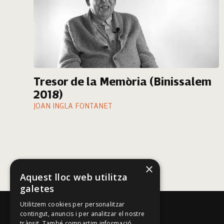
Tresor de la Memòria (Binissalem
2018)
JOAN INGLA FONTANET
×
Aquest lloc web utilitza
galetes
Utilitzem cookies per personalitzar
contingut, anuncis i per analitzar el nostre
trànsit. També compartim informació