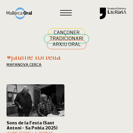
Cercar
CANÇONER
TRADICIONARI
ARXIU ORAL
Resultats cerca
#jaume tortella
MAPA
NOVA CERCA
Sons de la Festa (Sant
Antoni - Sa Pobla 2025)