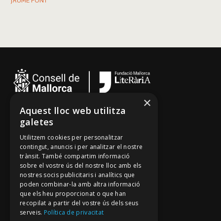
JAUME FONT
×
Aquest lloc web utilitza
Cançoner
galetes
Tradicionari
Utilitzem cookies per personalitzar
Arxiu Oral
contingut, anuncis i per analitzar el nostre
trànsit. També compartim informació
Contacte
sobre el vostre ús del nostre lloc amb els
nostres socis publicitaris i analítics que
poden combinar-la amb altra informació
Segueix-nos
que els heu proporcionat o que han
recopilat a partir del vostre ús dels seus
Mallorca Oral, un projecte de
serveis.
Política de privacitat
Fundació Mallorca Literària