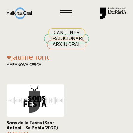
Cercar
CANÇONER
TRADICIONARI
ARXIU ORAL
Resultats cerca
#jaume font
MAPA
NOVA CERCA
Sons de la Festa (Sant
Antoni - Sa Pobla 2020)