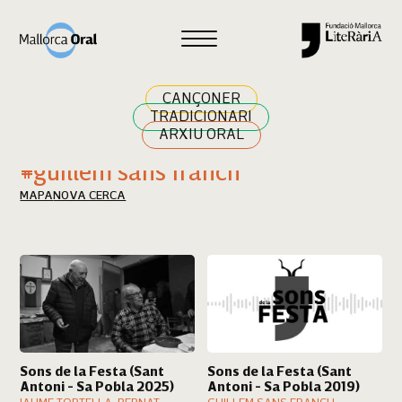
Cercar
CANÇONER
TRADICIONARI
ARXIU ORAL
Resultats cerca
#guillem sans franch
MAPA
NOVA CERCA
Sons de la Festa (Sant
Sons de la Festa (Sant
Antoni - Sa Pobla 2025)
Antoni - Sa Pobla 2019)