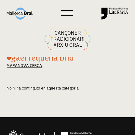
Cercar
CANÇONER
TRADICIONARI
ARXIU ORAL
Resultats cerca
#gael requena brid
MAPA
NOVA CERCA
No hi ha continguts en aquesta categoria.