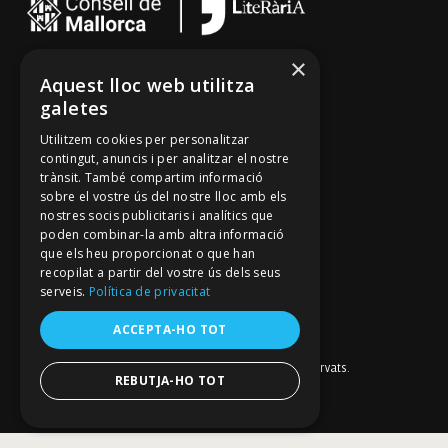
×
Cançoner
Aquest lloc web utilitza
galetes
Tradicionari
Utilitzem cookies per personalitzar
Arxiu Oral
contingut, anuncis i per analitzar el nostre
Contacte
trànsit. També compartim informació
sobre el vostre ús del nostre lloc amb els
nostres socis publicitaris i analítics que
poden combinar-la amb altra informació
Segueix-nos
que els heu proporcionat o que han
recopilat a partir del vostre ús dels seus
Mallorca Oral, un projecte de
Fundació Mallorca Literària
serveis.
Política de privacitat
Avís legal
Política de galetes
ACCEPTA-HO TOT
Política de privacitat
Política de privacitat a les xarxes socials
© Fundació Mallorca Literària 2026. Tots els drets reservats.
REBUTJA-HO TOT
Disseny i desenvolupament web BESTALDE STUDIO