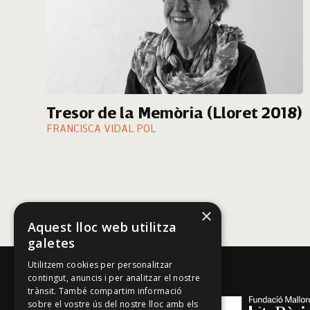
Tresor de la Memòria (Lloret 2018)
FRANCISCA VIDAL POL
×
Aquest lloc web utilitza
galetes
Utilitzem cookies per personalitzar
contingut, anuncis i per analitzar el nostre
trànsit. També compartim informació
sobre el vostre ús del nostre lloc amb els