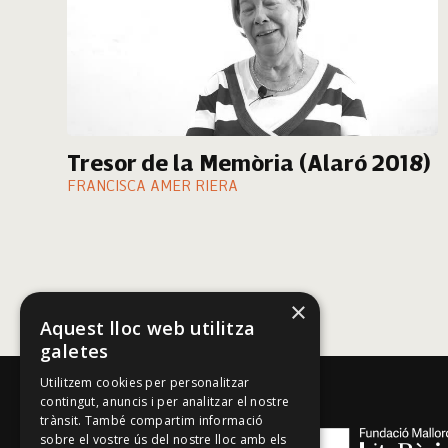
Tresor de la Memòria (Alaró 2018)
FRANCISCA AMER RIERA
×
Aquest lloc web utilitza
galetes
Utilitzem cookies per personalitzar
contingut, anuncis i per analitzar el nostre
trànsit. També compartim informació
sobre el vostre ús del nostre lloc amb els