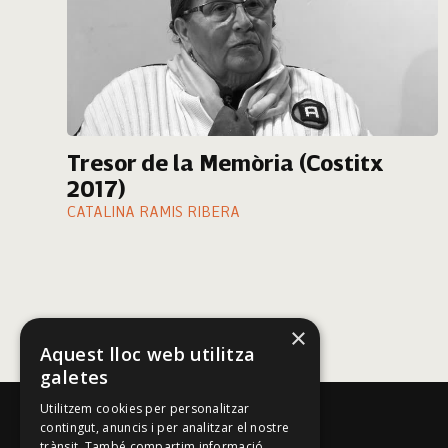
Tresor de la Memòria (Costitx
2017)
CATALINA RAMIS RIBERA
×
Aquest lloc web utilitza
galetes
Utilitzem cookies per personalitzar
contingut, anuncis i per analitzar el nostre
trànsit. També compartim informació