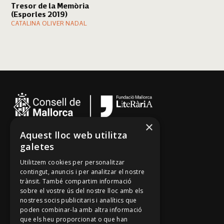
Tresor de la Memòria
(Esporles 2019)
CATALINA OLIVER NADAL
×
Aquest lloc web utilitza
Cançoner
galetes
Tradicionari
Utilitzem cookies per personalitzar
Arxiu Oral
contingut, anuncis i per analitzar el nostre
trànsit. També compartim informació
Contacte
sobre el vostre ús del nostre lloc amb els
nostres socis publicitaris i analítics que
poden combinar-la amb altra informació
Segueix-nos
que els heu proporcionat o que han