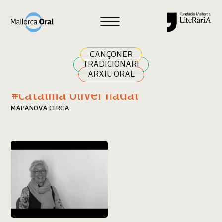
Cercar
CANÇONER
TRADICIONARI
ARXIU ORAL
Resultats cerca
#catalina oliver nadal
MAPA
NOVA CERCA