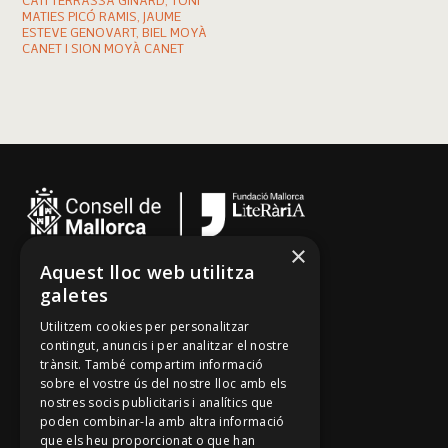
CATI TERRASSA GINARD, TONI
MATIES PICÓ RAMIS, JAUME
ESTEVE GENOVART, BIEL MOYÀ
CANET I SION MOYÀ CANET
×
Aquest lloc web utilitza
Cançoner
galetes
Tradicionari
Utilitzem cookies per personalitzar
Arxiu Oral
contingut, anuncis i per analitzar el nostre
trànsit. També compartim informació
Contacte
sobre el vostre ús del nostre lloc amb els
nostres socis publicitaris i analítics que
poden combinar-la amb altra informació
Segueix-nos
que els heu proporcionat o que han