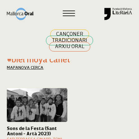
Cercar
CANÇONER
TRADICIONARI
ARXIU ORAL
Resultats cerca
#biel moyà canet
MAPA
NOVA CERCA
Sons de la Festa (Sant
Antoni - Artà 2023)