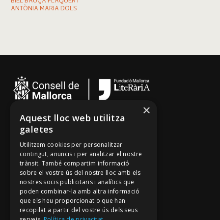
BIEL BAUÇÀ FLAQUER I
ANTÒNIA MARIA DOLS
×
Aquest lloc web utilitza
Cançoner
galetes
Tradicionari
Utilitzem cookies per personalitzar
Arxiu Oral
contingut, anuncis i per analitzar el nostre
trànsit. També compartim informació
Contacte
sobre el vostre ús del nostre lloc amb els
nostres socis publicitaris i analítics que
poden combinar-la amb altra informació
Segueix-nos
que els heu proporcionat o que han
recopilat a partir del vostre ús dels seus
Mallorca Oral, un projecte de
serveis.
Política de privacitat