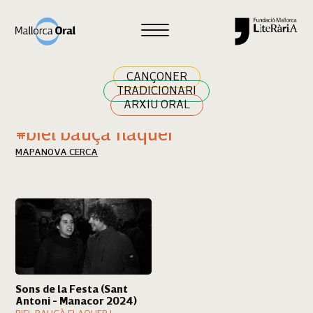
Cercar
CANÇONER
TRADICIONARI
ARXIU ORAL
Resultats cerca
#biel bauçà flaquer
MAPA
NOVA CERCA
Sons de la Festa (Sant
Antoni - Manacor 2024)