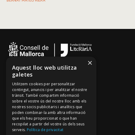
BERNAT MATEU RIERA
×
Aquest lloc web utilitza
Cançoner
galetes
Tradicionari
Utilitzem cookies per personalitzar
Arxiu Oral
contingut, anuncis i per analitzar el nostre
trànsit. També compartim informació
Contacte
sobre el vostre ús del nostre lloc amb els
nostres socis publicitaris i analítics que
poden combinar-la amb altra informació
Segueix-nos
que els heu proporcionat o que han
recopilat a partir del vostre ús dels seus
Mallorca Oral, un projecte de
serveis.
Política de privacitat
Fundació Mallorca Literària