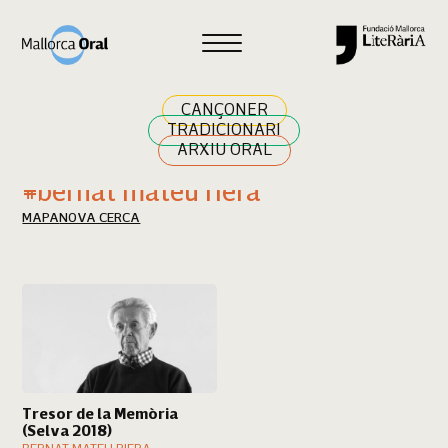
Cercar
CANÇONER
TRADICIONARI
ARXIU ORAL
Resultats cerca
#bernat mateu riera
MAPA
NOVA CERCA
Tresor de la Memòria
(Selva 2018)