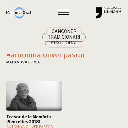
Cercar
CANÇONER
TRADICIONARI
ARXIU ORAL
Resultats cerca
#antonina oliver pastor
MAPA
NOVA CERCA
Tresor de la Memòria
(Sencelles 2018)
ANTONINA OLIVER PASTOR