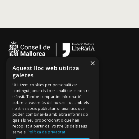
×
Aquest lloc web utilitza
Cançoner
galetes
Tradicionari
Utilitzem cookies per personalitzar
Arxiu Oral
contingut, anuncis i per analitzar el nostre
trànsit. També compartim informació
Contacte
sobre el vostre ús del nostre lloc amb els
nostres socis publicitaris i analítics que
poden combinar-la amb altra informació
Segueix-nos
que els heu proporcionat o que han
recopilat a partir del vostre ús dels seus
Mallorca Oral, un projecte de
serveis.
Política de privacitat
Fundació Mallorca Literària