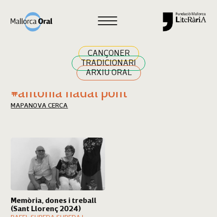
Cercar
CANÇONER
TRADICIONARI
ARXIU ORAL
Resultats cerca
#antònia nadal pont
MAPA
NOVA CERCA
Memòria, dones i treball
(Sant Llorenç 2024)