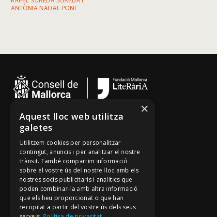
RAFEL SUREDA SUREDA I
ANTÒNIA NADAL PONT
×
Aquest lloc web utilitza
Cançoner
galetes
Tradicionari
Utilitzem cookies per personalitzar
Arxiu Oral
contingut, anuncis i per analitzar el nostre
trànsit. També compartim informació
Contacte
sobre el vostre ús del nostre lloc amb els
nostres socis publicitaris i analítics que
poden combinar-la amb altra informació
Segueix-nos
que els heu proporcionat o que han
recopilat a partir del vostre ús dels seus
Mallorca Oral, un projecte de
serveis.
Política de privacitat