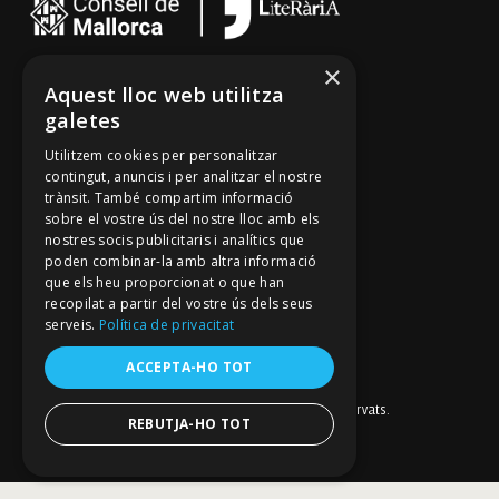
×
Cançoner
Aquest lloc web utilitza
galetes
Tradicionari
Utilitzem cookies per personalitzar
Arxiu Oral
contingut, anuncis i per analitzar el nostre
Contacte
trànsit. També compartim informació
sobre el vostre ús del nostre lloc amb els
nostres socis publicitaris i analítics que
poden combinar-la amb altra informació
Segueix-nos
que els heu proporcionat o que han
recopilat a partir del vostre ús dels seus
Mallorca Oral, un projecte de
Fundació Mallorca Literària
serveis.
Política de privacitat
Avís legal
Política de galetes
ACCEPTA-HO TOT
Política de privacitat
Política de privacitat a les xarxes socials
© Fundació Mallorca Literària 2026. Tots els drets reservats.
REBUTJA-HO TOT
Disseny i desenvolupament web BESTALDE STUDIO