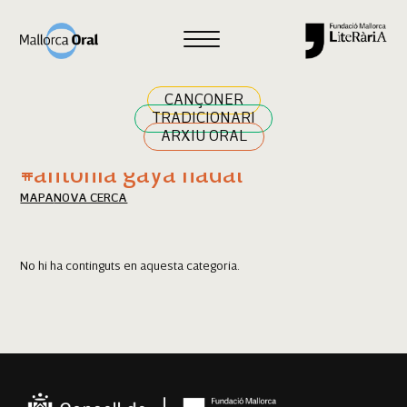
Cercar
CANÇONER
TRADICIONARI
ARXIU ORAL
Resultats cerca
#antònia gayà nadal
MAPA
NOVA CERCA
No hi ha continguts en aquesta categoria.