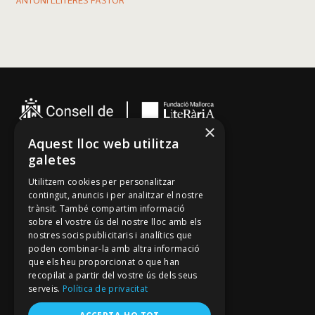
ANTONI LLITERES PASTOR
×
Aquest lloc web utilitza
galetes
Cançoner
Utilitzem cookies per personalitzar
Tradicionari
contingut, anuncis i per analitzar el nostre
Arxiu Oral
trànsit. També compartim informació
sobre el vostre ús del nostre lloc amb els
Contacte
nostres socis publicitaris i analítics que
poden combinar-la amb altra informació
que els heu proporcionat o que han
Segueix-nos
recopilat a partir del vostre ús dels seus
Mallorca Oral, un projecte de
serveis.
Política de privacitat
Fundació Mallorca Literària
Avís legal