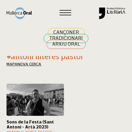
Cercar
CANÇONER
TRADICIONARI
ARXIU ORAL
Resultats cerca
#antoni lliteres pastor
MAPA
NOVA CERCA
Sons de la Festa (Sant
Antoni - Artà 2023)