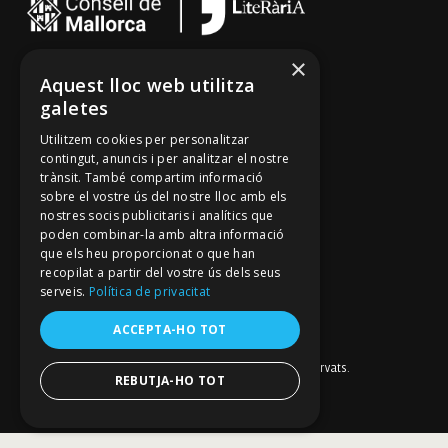
×
Cançoner
Aquest lloc web utilitza
galetes
Tradicionari
Utilitzem cookies per personalitzar
Arxiu Oral
contingut, anuncis i per analitzar el nostre
Contacte
trànsit. També compartim informació
sobre el vostre ús del nostre lloc amb els
nostres socis publicitaris i analítics que
poden combinar-la amb altra informació
Segueix-nos
que els heu proporcionat o que han
recopilat a partir del vostre ús dels seus
Mallorca Oral, un projecte de
Fundació Mallorca Literària
serveis.
Política de privacitat
Avís legal
Política de galetes
ACCEPTA-HO TOT
Política de privacitat
Política de privacitat a les xarxes socials
© Fundació Mallorca Literària 2026. Tots els drets reservats.
REBUTJA-HO TOT
Disseny i desenvolupament web BESTALDE STUDIO