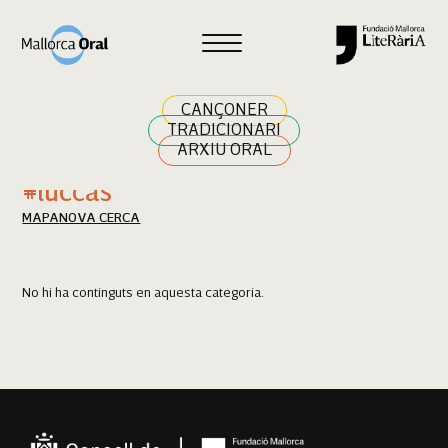
Cercar
CANÇONER
TRADICIONARI
ARXIU ORAL
Resultats cerca
#luccas
MAPA
NOVA CERCA
No hi ha continguts en aquesta categoria.