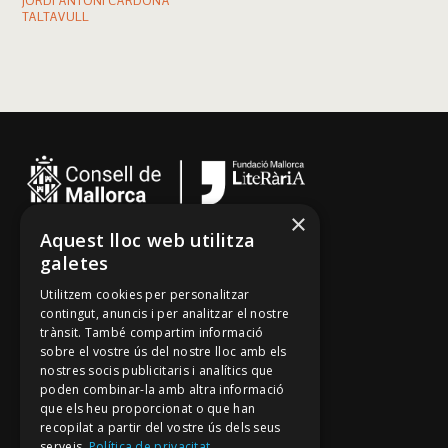
JORDI ANTONI CARDONA
TALTAVULL
×
Aquest lloc web utilitza
Cançoner
galetes
Tradicionari
Utilitzem cookies per personalitzar
Arxiu Oral
contingut, anuncis i per analitzar el nostre
trànsit. També compartim informació
Contacte
sobre el vostre ús del nostre lloc amb els
nostres socis publicitaris i analítics que
poden combinar-la amb altra informació
Segueix-nos
que els heu proporcionat o que han
recopilat a partir del vostre ús dels seus
Mallorca Oral, un projecte de
serveis.
Política de privacitat