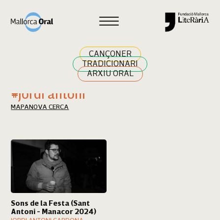
Cercar
CANÇONER
TRADICIONARI
ARXIU ORAL
Resultats cerca
#jordi antoni
MAPA
NOVA CERCA
Sons de la Festa (Sant
Antoni - Manacor 2024)