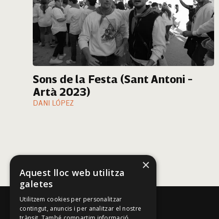
Sons de la Festa (Sant Antoni -
Artà 2023)
DANI LÓPEZ
×
Aquest lloc web utilitza
galetes
Utilitzem cookies per personalitzar
contingut, anuncis i per analitzar el nostre
trànsit. També compartim informació