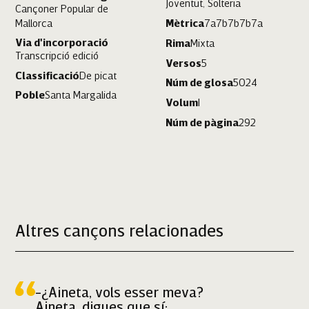
Joventut, Solteria
Cançoner Popular de
Mallorca
Mètrica
7a7b7b7b7a
Via d'incorporació
Rima
Mixta
Transcripció edició
Versos
5
Classificació
De picat
Núm de glosa
5024
Poble
Santa Margalida
Volum
I
Núm de pàgina
292
Santa Margalida
Altres cançons relacionades
-¿Aineta, vols esser meva?
Aineta, digues que sí: