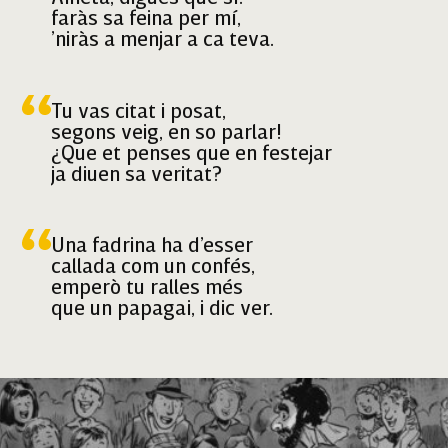
faràs sa feina per mí,
’niràs a menjar a ca teva.
Tu vas citat i posat,
segons veig, en so parlar!
¿Que et penses que en festejar
ja diuen sa veritat?
Una fadrina ha d’esser
callada com un confés,
emperò tu ralles més
que un papagai, i dic ver.