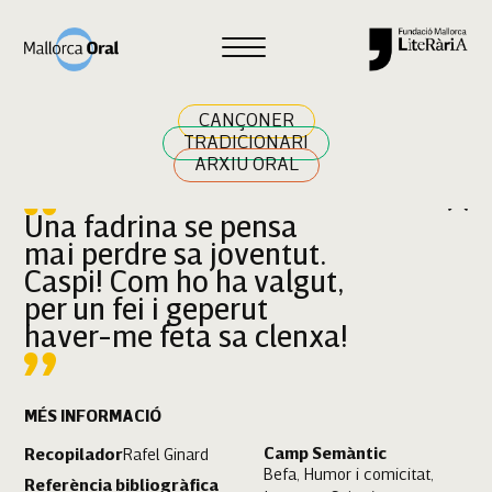
Cercar
CANÇONER
TRADICIONARI
ARXIU ORAL
Una fadrina se pensa
mai perdre sa joventut.
Caspi! Com ho ha valgut,
per un fei i geperut
haver-me feta sa clenxa!
MÉS INFORMACIÓ
Camp Semàntic
Recopilador
Rafel Ginard
Befa, Humor i comicitat,
Referència bibliogràfica