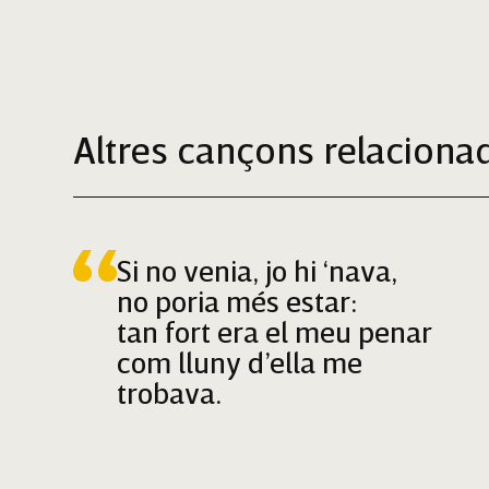
Altres cançons relaciona
Si no venia, jo hi ‘nava,
no poria més estar:
tan fort era el meu penar
com lluny d’ella me
trobava.