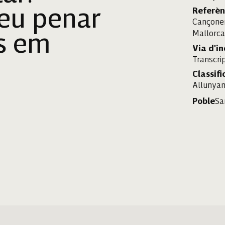
meu penar
Referèn
Cançone
Mallorc
s em
Via d'i
Transcrip
Classifi
Allunya
Poble
Sa