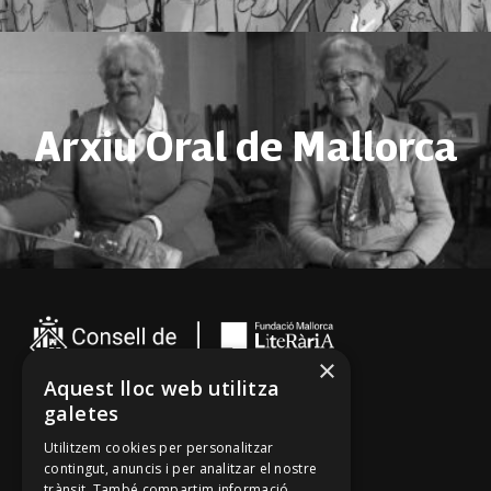
Arxiu Oral de Mallorca
×
Aquest lloc web utilitza
galetes
Cançoner
Utilitzem cookies per personalitzar
Tradicionari
contingut, anuncis i per analitzar el nostre
trànsit. També compartim informació