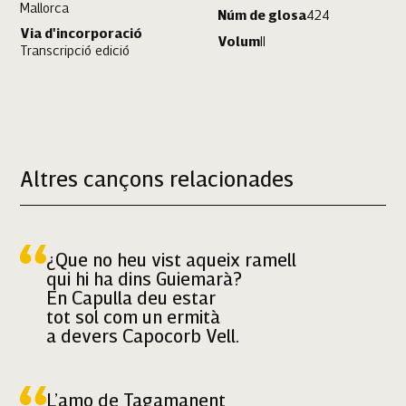
Mallorca
Núm de glosa
424
Via d'incorporació
Volum
II
Transcripció edició
Llucmajor
Altres cançons relacionades
¿Que no heu vist aqueix ramell
qui hi ha dins Guiemarà?
En Capulla deu estar
tot sol com un ermità
a devers Capocorb Vell.
L’amo de Tagamanent