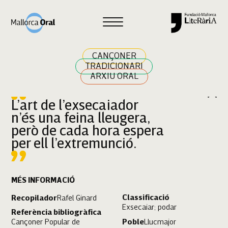
Cercar
CANÇONER
TRADICIONARI
ARXIU ORAL
L’art de l’exsecaiador
n’és una feina lleugera,
però de cada hora espera
per ell l’extremunció.
MÉS INFORMACIÓ
Classificació
Recopilador
Rafel Ginard
Exsecaiar; podar
Referència bibliogràfica
Cançoner Popular de
Poble
Llucmajor