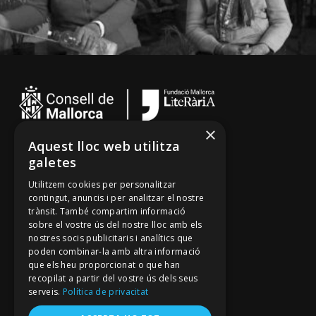
×
Aquest lloc web utilitza
Cançoner
galetes
Tradicionari
Utilitzem cookies per personalitzar
Arxiu Oral
contingut, anuncis i per analitzar el nostre
trànsit. També compartim informació
Contacte
sobre el vostre ús del nostre lloc amb els
nostres socis publicitaris i analítics que
poden combinar-la amb altra informació
Segueix-nos
que els heu proporcionat o que han
recopilat a partir del vostre ús dels seus
Mallorca Oral, un projecte de
serveis.
Política de privacitat
Fundació Mallorca Literària
Avís legal