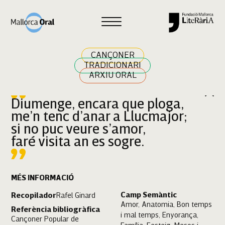
Cercar
CANÇONER
TRADICIONARI
ARXIU ORAL
Diumenge, encara que ploga,
me’n tenc d’anar a Llucmajor;
si no puc veure s’amor,
faré visita an es sogre.
MÉS INFORMACIÓ
Camp Semàntic
Recopilador
Rafel Ginard
Amor, Anatomia, Bon temps
Referència bibliogràfica
i mal temps, Enyorança,
Cançoner Popular de