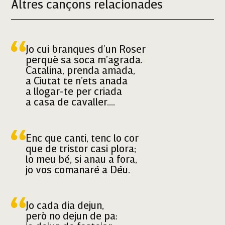
Altres cançons relacionades
Jo cui branques d’un Roser
perquè sa soca m’agrada.
Catalina, prenda amada,
a Ciutat te n’ets anada
a llogar-te per criada
a casa de cavaller.
Digues, i te serviré
com a criat vertader,
igual d’esser vòstron pare.
Enc que canti, tenc lo cor
que de tristor casi plora;
lo meu bé, si anau a fora,
jo vos comanaré a Déu.
Jo cada dia dejun,
però no dejun de pa: