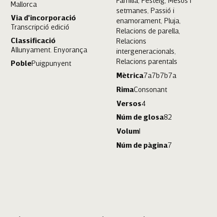
Família, Festeig, Mesos i
Mallorca
setmanes, Passió i
Via d'incorporació
enamorament, Pluja,
Transcripció edició
Relacions de parella,
Classificació
Relacions
Allunyament. Enyorança
intergeneracionals,
Relacions parentals
Poble
Puigpunyent
Mètrica
7a7b7b7a
Rima
Consonant
Versos
4
Núm de glosa
82
Volum
I
Núm de pàgina
7
Puigpunyent