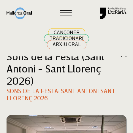
Cercar
CANÇONER
TRADICIONARI
ARXIU ORAL
Sons de la Festa (Sant
Antoni - Sant Llorenç
2026)
SONS DE LA FESTA: SANT ANTONI SANT
LLORENÇ 2026
Reproductor
de
vídeo