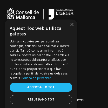
×
Aquest lloc web utilitza
Cançoner
galetes
Tradicionari
Utilitzem cookies per personalitzar
Arxiu Oral
contingut, anuncis i per analitzar el nostre
trànsit. També compartim informació
Contacte
sobre el vostre ús del nostre lloc amb els
nostres socis publicitaris i analítics que
poden combinar-la amb altra informació
Segueix-nos
que els heu proporcionat o que han
recopilat a partir del vostre ús dels seus
Mallorca Oral, un projecte de
serveis.
Política de privacitat
Fundació Mallorca Literària
Avís legal
ACCEPTA-HO TOT
Política de galetes
Política de privacitat
Política de privacitat a les xarxes socials
REBUTJA-HO TOT
© Fundació Mallorca Literària 2026. Tots els drets reservats.
Disseny i desenvolupament web BESTALDE STUDIO