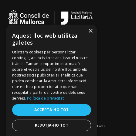
×
Aquest lloc web utilitza
Cançoner
galetes
Tradicionari
Utilitzem cookies per personalitzar
Arxiu Oral
contingut, anuncis i per analitzar el nostre
trànsit. També compartim informació
Contacte
sobre el vostre ús del nostre lloc amb els
nostres socis publicitaris i analítics que
poden combinar-la amb altra informació
Segueix-nos
que els heu proporcionat o que han
recopilat a partir del vostre ús dels seus
Mallorca Oral, un projecte de
serveis.
Política de privacitat
Fundació Mallorca Literària
Avís legal
ACCEPTA-HO TOT
Política de galetes
Política de privacitat
Política de privacitat a les xarxes socials
REBUTJA-HO TOT
© Fundació Mallorca Literària 2026. Tots els drets reservats.
Disseny i desenvolupament web BESTALDE STUDIO