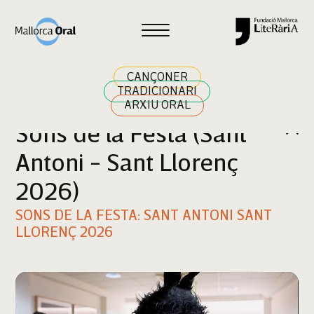
Cercar
CANÇONER
TRADICIONARI
ARXIU ORAL
Sons de la Festa (Sant
Antoni - Sant Llorenç
2026)
SONS DE LA FESTA: SANT ANTONI SANT
LLORENÇ 2026
Reproductor
de
vídeo