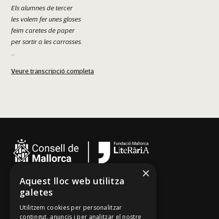
Els alumnes de tercer
les volem fer unes gloses
feim caretes de paper
per sortir a les carrosses.
El dimoni és molt viu
Veure transcripció completa
i entre tots el tombarem
Sant Llorenç des Cardassar
i després el torrarem
quan hi hagi un bon caliu.
×
Aquest lloc web utilitza
Cançoner
galetes
Tradicionari
Utilitzem cookies per personalitzar
Arxiu Oral
contingut, anuncis i per analitzar el nostre