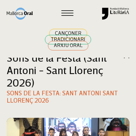
Cercar
CANÇONER
TRADICIONARI
ARXIU ORAL
Sons de la Festa (Sant
Antoni - Sant Llorenç
2026)
SONS DE LA FESTA: SANT ANTONI SANT
LLORENÇ 2026
Reproductor
de
vídeo