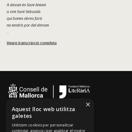
A desset és Sant Antoni
a vint Sant Sebastià
qui bones obres farà
no tendrà por del dimoni.
Sant Antoni para lloves
Veure transcripció completa
per dins mates i clapers
Sant Llorenç des Cardassar
per guanyar quatre doblers
per comprar sabates noves.
×
Aquest lloc web utilitza
Cançoner
galetes
Tradicionari
Utilitzem cookies per personalitzar
Arxiu Oral
contingut, anuncis i per analitzar el nostre