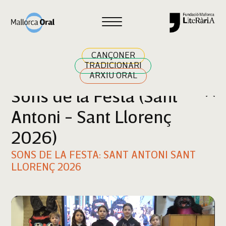
Cercar
CANÇONER
TRADICIONARI
ARXIU ORAL
Sons de la Festa (Sant
Antoni - Sant Llorenç
2026)
SONS DE LA FESTA: SANT ANTONI SANT
LLORENÇ 2026
Reproductor
de
vídeo