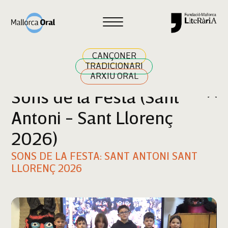
Cercar
CANÇONER
TRADICIONARI
ARXIU ORAL
Sons de la Festa (Sant
Antoni - Sant Llorenç
2026)
SONS DE LA FESTA: SANT ANTONI SANT
LLORENÇ 2026
Reproductor
de
vídeo