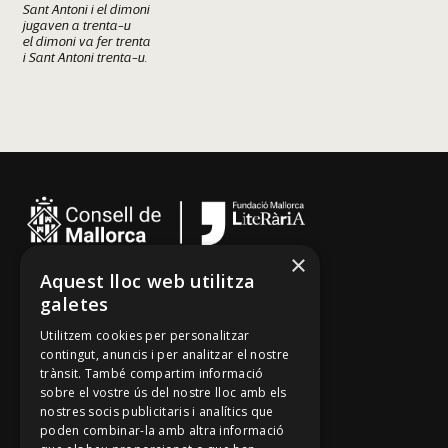
Sant Antoni i el dimoni
jugaven a trenta-u
el dimoni va fer trenta
i Sant Antoni trenta-u.
Sant Llorenç des Cardassar
×
Aquest lloc web utilitza
Cançoner
galetes
Tradicionari
Utilitzem cookies per personalitzar
Arxiu Oral
contingut, anuncis i per analitzar el nostre
trànsit. També compartim informació
Contacte
sobre el vostre ús del nostre lloc amb els
nostres socis publicitaris i analítics que
poden combinar-la amb altra informació
Segueix-nos