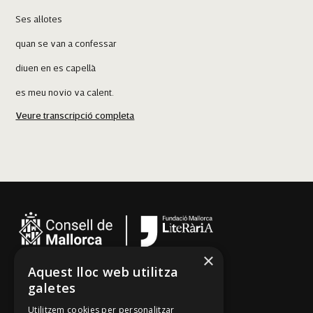
Ses al·lotes
quan se van a confessar
diuen en es capellà
es meu novio va calent.
Veure transcripció completa
No m'ho hauria pensat mai
Sant Llorenç des Cardassar
un poblet com es Moscari
que tenguessin un vicari
que te posàs com un gall.
Caimari
una al·lota amb dos rodets
×
no la vull perquè fa pets
Aquest lloc web utilitza
Cançoner
galetes
es temps de passar el rosari.
Tradicionari
Utilitzem cookies per personalitzar