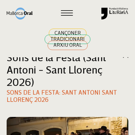
Cercar
CANÇONER
TRADICIONARI
ARXIU ORAL
Sons de la Festa (Sant
Antoni - Sant Llorenç
2026)
SONS DE LA FESTA: SANT ANTONI SANT
LLORENÇ 2026
Reproductor
de
vídeo