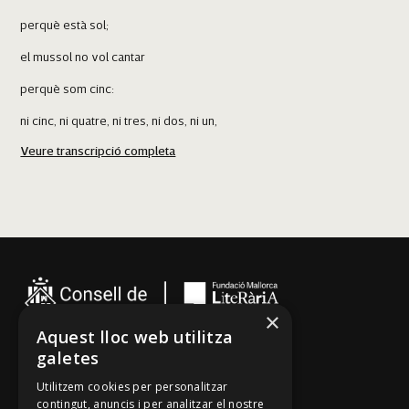
perquè està sol;
el mussol no vol cantar
perquè som cinc:
ni cinc, ni quatre, ni tres, ni dos, ni un,
Veure transcripció completa
no vol cantar el mussol.
Sant Llorenç des Cardassar
El mussol no vol cantar
perquè som sis:
ni sis, ni cinc, ni quatre, ni tres, ni dos, ni un,
no vol cantar el mussol.
×
Aquest lloc web utilitza
galetes
Cançoner
Utilitzem cookies per personalitzar
Tradicionari
contingut, anuncis i per analitzar el nostre