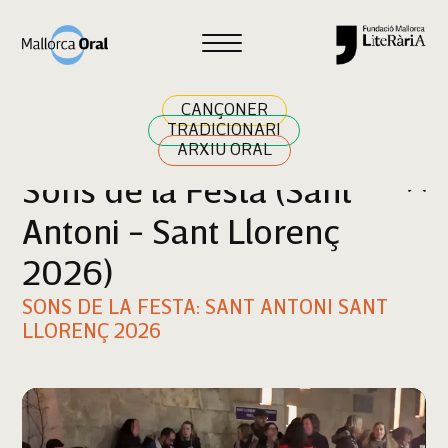
Cercar
CANÇONER
TRADICIONARI
ARXIU ORAL
Sons de la Festa (Sant
Antoni - Sant Llorenç
2026)
SONS DE LA FESTA: SANT ANTONI SANT
LLORENÇ 2026
Reproductor
de
vídeo